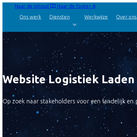
Naar de inhoud
Naar de footer
Ons werk
Diensten
Werkwijze
Over ons
Maatwerk WordPress
websites
Webapplicaties
Website Logistiek Laden
Op zoek naar stakeholders voor een landelijk en 