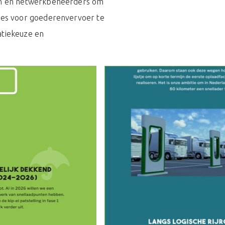
den en netwerkbeheerders om
ties voor goederenvervoer te
atiekeuze en