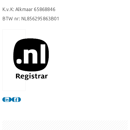
K.v.K: Alkmaar 65868846
BTW nr: NL856295863B01