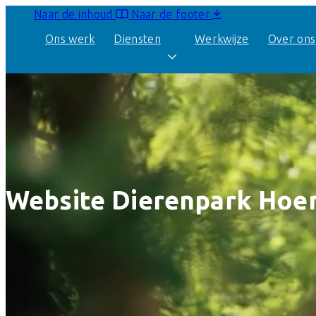
Naar de inhoud
Naar de footer
Ons werk
Diensten
Werkwijze
Over ons
Maatwerk WordPress
websites
Webapplicaties
Website Dierenpark Hoe